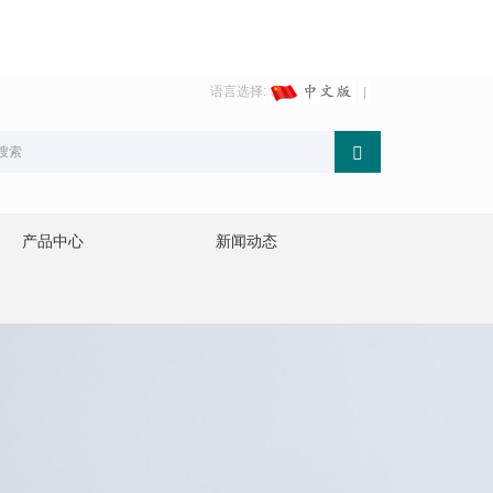
语言选择:
产品中心
新闻动态