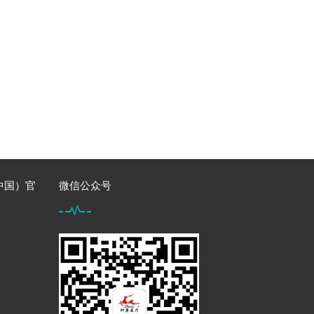
中国）官
微信公众号