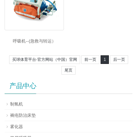
呼吸机--(急救与转运）
买球体育平台-官方网站（中国）官网
前一页
1
后一页
尾页
产品中心
制氧机
褥疮防治床垫
雾化器