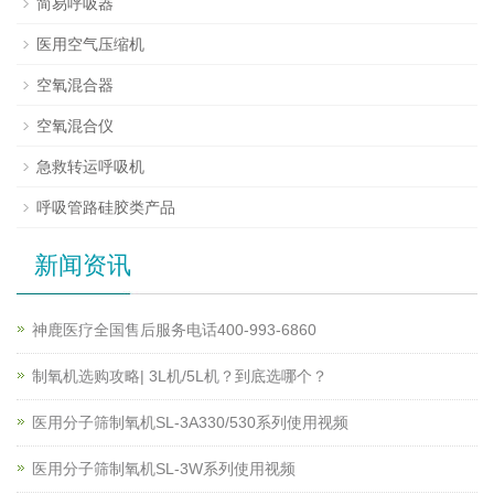
简易呼吸器
医用空气压缩机
空氧混合器
空氧混合仪
急救转运呼吸机
呼吸管路硅胶类产品
新闻资讯
神鹿医疗全国售后服务电话400-993-6860
制氧机选购攻略| 3L机/5L机？到底选哪个？
医用分子筛制氧机SL-3A330/530系列使用视频
医用分子筛制氧机SL-3W系列使用视频