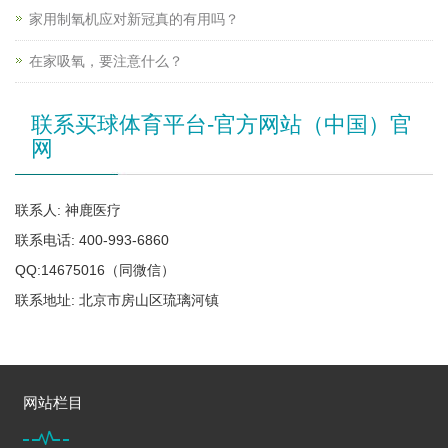
家用制氧机应对新冠真的有用吗？
在家吸氧，要注意什么？
联系买球体育平台-官方网站（中国）官
网
联系人: 神鹿医疗
联系电话: 400-993-6860
QQ:14675016（同微信）
联系地址: 北京市房山区琉璃河镇
网站栏目