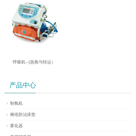
呼吸机--(急救与转运）
产品中心
制氧机
褥疮防治床垫
雾化器