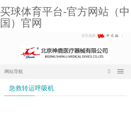
买球体育平台-官方网站（中
国）官网
语言选择:
网站导航
Toggl
navig
急救转运呼吸机