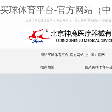
买球体育平台-官方网站（
欢迎访问买球体育平台-官方网站（中国）官网 官方网站！全国服务热线
网站买球体育平台-官方网站（中国）官网
招商加盟
联系买球体育平台