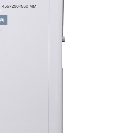
55×290×560 MM
询