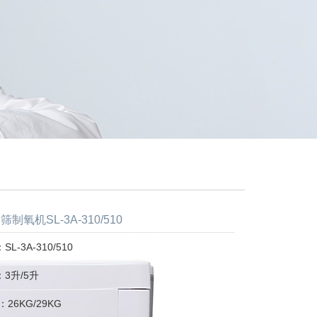
制氧机SL-3A-310/510
L-3A-310/510
3升/5升
26KG/29KG