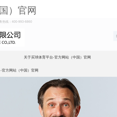
中国）官网
：400-993-6860
关于买球体育平台-官方网站（中国）官网
-官方网站（中国）官网