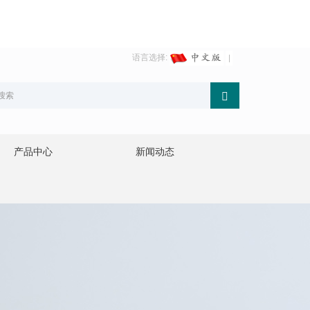
语言选择:
产品中心
新闻动态