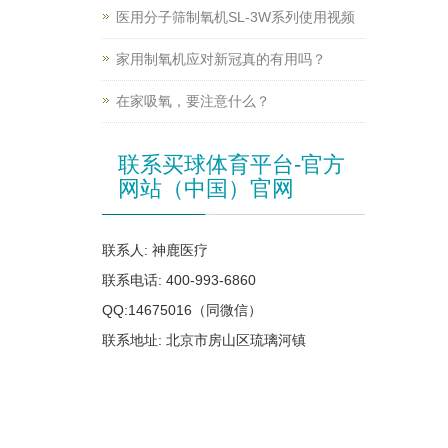
医用分子筛制氧机SL-3W系列使用视频
家用制氧机应对新冠真的有用吗？
在家吸氧，要注意什么？
联系买球体育平台-官方
网站（中国）官网
联系人: 神鹿医疗
联系电话: 400-993-6860
QQ:14675016（同微信）
联系地址: 北京市房山区琉璃河镇